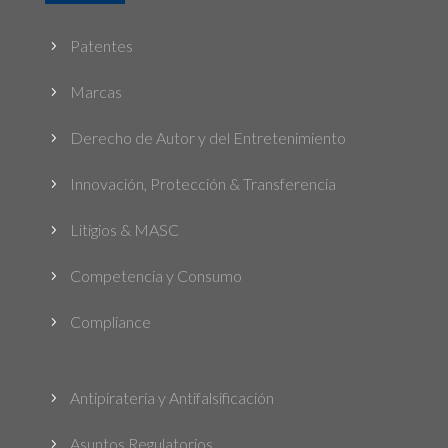
Patentes
5
Marcas
5
Derecho de Autor y del Entretenimiento
5
Innovación, Protección & Transferencia
5
Litigios & MASC
5
Competencia y Consumo
5
Compliance
5
Antipiratería y Antifalsificación
5
Asuntos Regulatorios
5