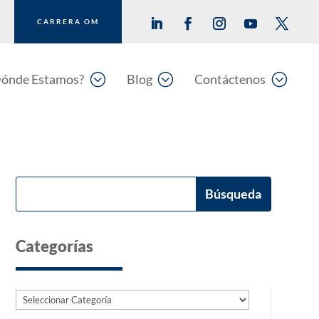
CARRERA OM
;
;
;
ónde Estamos?
Blog
Contáctenos
Categorías
Categorías