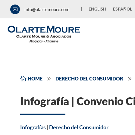
|
ENGLISH
ESPAÑOL
info@olartemoure.com

9
9

HOME
DERECHO DEL CONSUMIDOR
Infografía | Convenio 
Infografías
|
Derecho del Consumidor