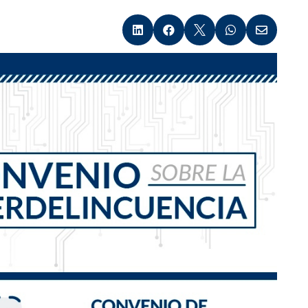




