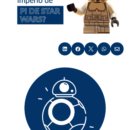




