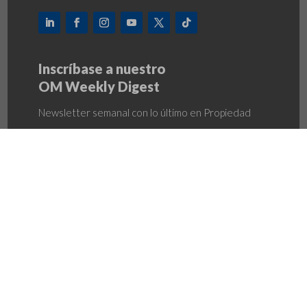
Inscríbase a nuestro
OM Weekly Digest
Newsletter semanal con lo último en Propiedad
Intelectual, Competencia y más
INSCRIBIRME
Política de Privacidad
–
Política LAFTFPADM
–