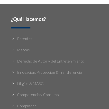
¿Qué Hacemos?
Patentes
5
Marcas
5
Derecho de Autor y del Entretenimiento
5
Innovación, Protección & Transferencia
5
Litigios & MASC
5
Competencia y Consumo
5
Compliance
5