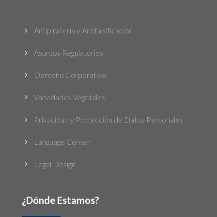
Antipiratería y Antifalsificación
5
Asuntos Regulatorios
5
Derecho Corporativo
5
Variedades Vegetales
5
Privacidad y Protección de Datos Personales
5
Language Center
5
Legal Design
5
¿Dónde Estamos?