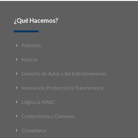
¿Qué Hacemos?
Patentes
5
Marcas
5
Derecho de Autor y del Entretenimiento
5
Innovación, Protección & Transferencia
5
Litigios & MASC
5
Competencia y Consumo
5
Compliance
5