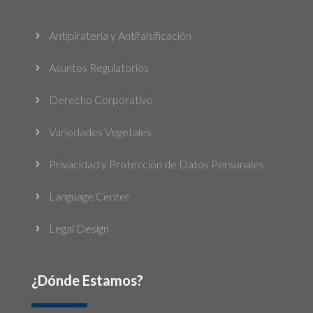
Antipiratería y Antifalsificación
5
Asuntos Regulatorios
5
Derecho Corporativo
5
Variedades Vegetales
5
Privacidad y Protección de Datos Personales
5
Language Center
5
Legal Design
5
¿Dónde Estamos?