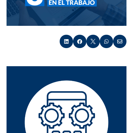




