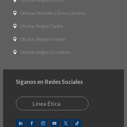

Oficinas Medellín y Zona Cafetera

Oficinas Región Caribe

Oficinas Región Oriente

Oficinas Región Occidente

Síganos en Redes Sociales
Línea Ética