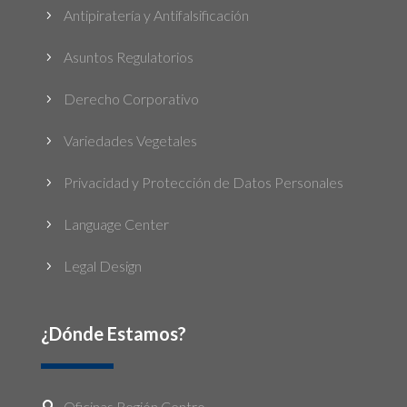
Antipiratería y Antifalsificación
5
Asuntos Regulatorios
5
Derecho Corporativo
5
Variedades Vegetales
5
Privacidad y Protección de Datos Personales
5
Language Center
5
Legal Design
5
¿Dónde Estamos?
Oficinas Región Centro