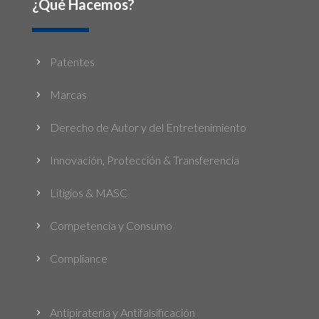
¿Qué Hacemos?
Patentes
5
Marcas
5
Derecho de Autor y del Entretenimiento
5
Innovación, Protección & Transferencia
5
Litigios & MASC
5
Competencia y Consumo
5
Compliance
5
Antipiratería y Antifalsificación
5