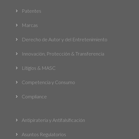
Patentes
5
Marcas
5
Derecho de Autor y del Entretenimiento
5
Innovación, Protección & Transferencia
5
Litigios & MASC
5
Competencia y Consumo
5
Compliance
5
Antipiratería y Antifalsificación
5
Asuntos Regulatorios
5