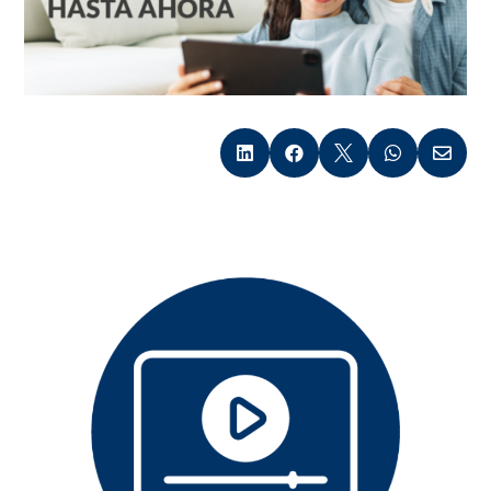




