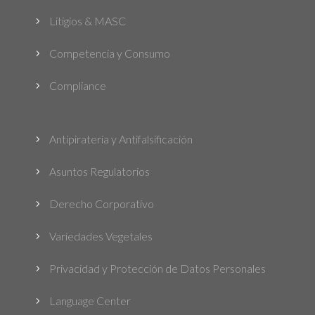
Litigios & MASC
5
Competencia y Consumo
5
Compliance
5
Antipiratería y Antifalsificación
5
Asuntos Regulatorios
5
Derecho Corporativo
5
Variedades Vegetales
5
Privacidad y Protección de Datos Personales
5
Language Center
5