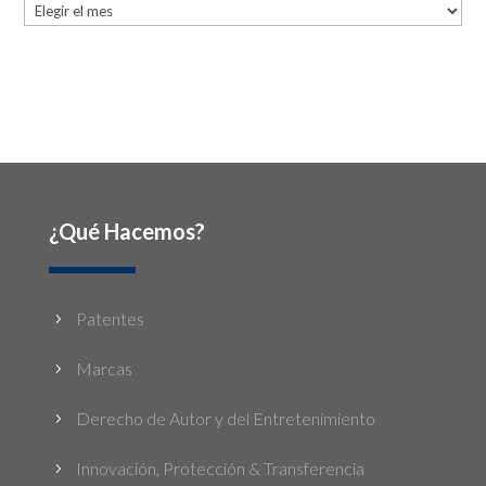
Archives
¿Qué Hacemos?
Patentes
5
Marcas
5
Derecho de Autor y del Entretenimiento
5
Innovación, Protección & Transferencia
5