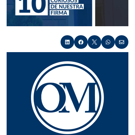




