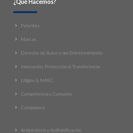
¿Qué Hacemos?
Patentes
5
Marcas
5
Derecho de Autor y del Entretenimiento
5
Innovación, Protección & Transferencia
5
Litigios & MASC
5
Competencia y Consumo
5
Compliance
5
Antipiratería y Antifalsificación
5