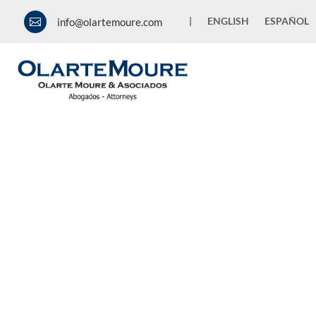
|
ENGLISH
ESPAÑOL
info@olartemoure.com

contenido no encontrado