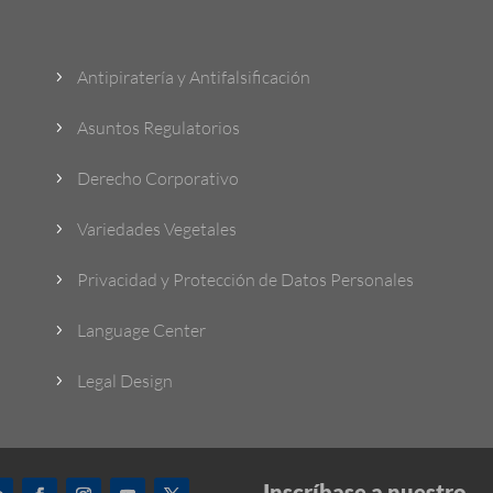
Antipiratería y Antifalsificación
5
Asuntos Regulatorios
5
Derecho Corporativo
5
Variedades Vegetales
5
Privacidad y Protección de Datos Personales
5
Language Center
5
Legal Design
5
Inscríbase a nuestro