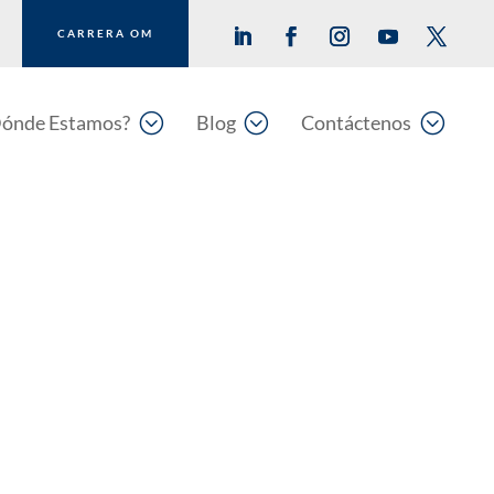
CARRERA OM
;
;
;
ónde Estamos?
Blog
Contáctenos