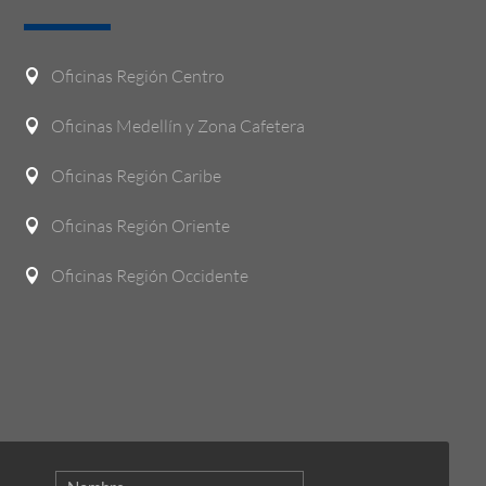
Oficinas Región Centro

Oficinas Medellín y Zona Cafetera

Oficinas Región Caribe

Oficinas Región Oriente

Oficinas Región Occidente
