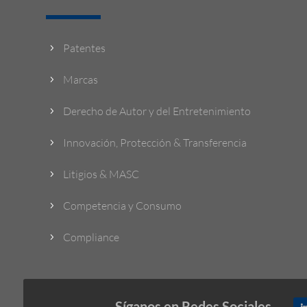
Patentes
5
Marcas
5
Derecho de Autor y del Entretenimiento
5
Innovación, Protección & Transferencia
5
Litigios & MASC
5
Competencia y Consumo
5
Compliance
5
Síganos en Redes Sociales