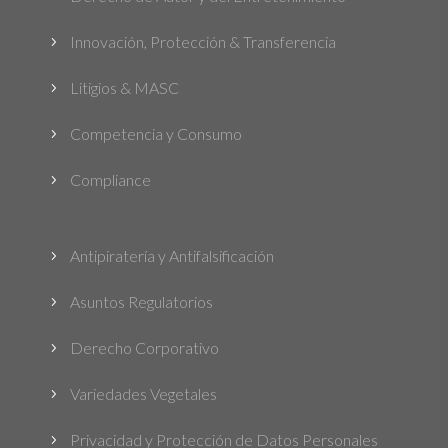
Innovación, Protección & Transferencia
5
Litigios & MASC
5
Competencia y Consumo
5
Compliance
5
Antipiratería y Antifalsificación
5
Asuntos Regulatorios
5
Derecho Corporativo
5
Variedades Vegetales
5
Privacidad y Protección de Datos Personales
5