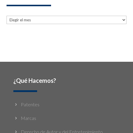
Archives
Archives
¿Qué Hacemos?
Patentes
5
Marcas
5
Derecho de Autor y del Entretenimiento
5