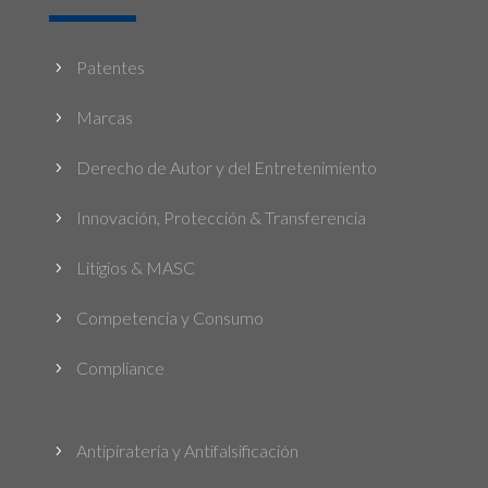
Patentes
5
Marcas
5
Derecho de Autor y del Entretenimiento
5
Innovación, Protección & Transferencia
5
Litigios & MASC
5
Competencia y Consumo
5
Compliance
5
Antipiratería y Antifalsificación
5