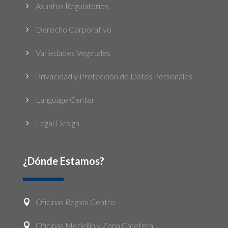
Asuntos Regulatorios
5
Derecho Corporativo
5
Variedades Vegetales
5
Privacidad y Protección de Datos Personales
5
Language Center
5
Legal Design
5
¿Dónde Estamos?
Oficinas Región Centro

Oficinas Medellín y Zona Cafetera
