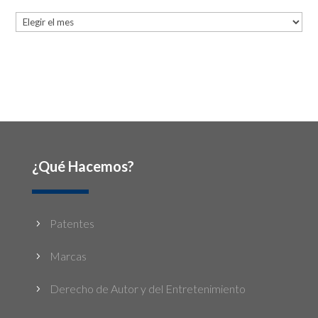
Archives
¿Qué Hacemos?
Patentes
5
Marcas
5
Derecho de Autor y del Entretenimiento
5