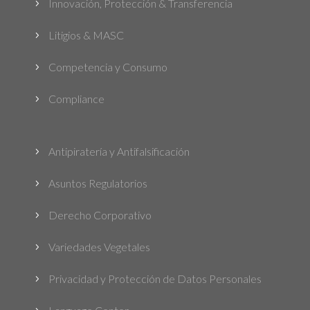
Innovación, Protección & Transferencia
5
Litigios & MASC
5
Competencia y Consumo
5
Compliance
5
Antipiratería y Antifalsificación
5
Asuntos Regulatorios
5
Derecho Corporativo
5
Variedades Vegetales
5
Privacidad y Protección de Datos Personales
5