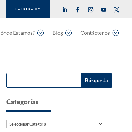
CARRERA OM
;
;
;
ónde Estamos?
Blog
Contáctenos
Categorías
Categorías