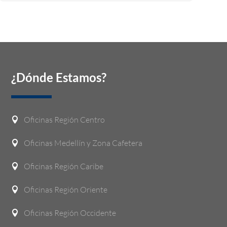
¿Dónde Estamos?
Oficinas Región Centro

Oficinas Medellín y Zona Cafetera

Oficinas Región Caribe

Oficinas Región Oriente

Oficinas Región Occidente
