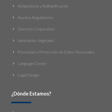
Antipiratería y Antifalsificación
5
Asuntos Regulatorios
5
Derecho Corporativo
5
Variedades Vegetales
5
Privacidad y Protección de Datos Personales
5
Language Center
5
Legal Design
5
¿Dónde Estamos?