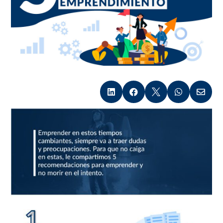




