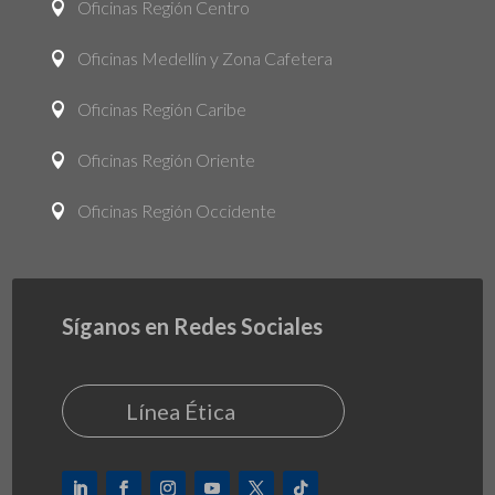
Oficinas Región Centro

Oficinas Medellín y Zona Cafetera

Oficinas Región Caribe

Oficinas Región Oriente

Oficinas Región Occidente

Síganos en Redes Sociales
Línea Ética