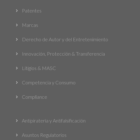
Patentes
5
Marcas
5
Derecho de Autor y del Entretenimiento
5
Innovación, Protección & Transferencia
5
Litigios & MASC
5
Competencia y Consumo
5
Compliance
5
Antipiratería y Antifalsificación
5
Asuntos Regulatorios
5