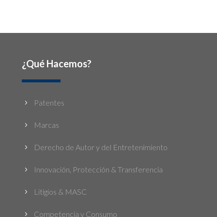
¿Qué Hacemos?
Patentes
5
Marcas
5
Derecho de Autor y del Entretenimiento
5
Innovación, Protección & Transferencia
5
Litigios & MASC
5
Competencia y Consumo
5