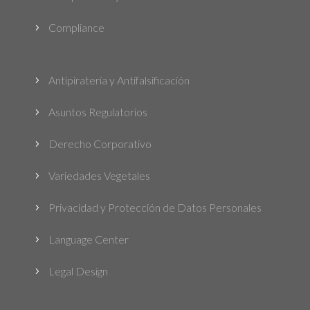
Compliance
5
Antipiratería y Antifalsificación
5
Asuntos Regulatorios
5
Derecho Corporativo
5
Variedades Vegetales
5
Privacidad y Protección de Datos Personales
5
Language Center
5
Legal Design
5