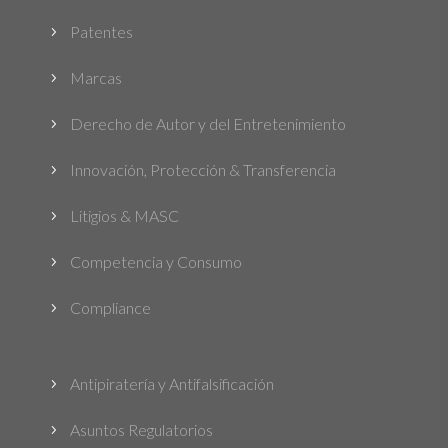
Patentes
5
Marcas
5
Derecho de Autor y del Entretenimiento
5
Innovación, Protección & Transferencia
5
Litigios & MASC
5
Competencia y Consumo
5
Compliance
5
Antipiratería y Antifalsificación
5
Asuntos Regulatorios
5