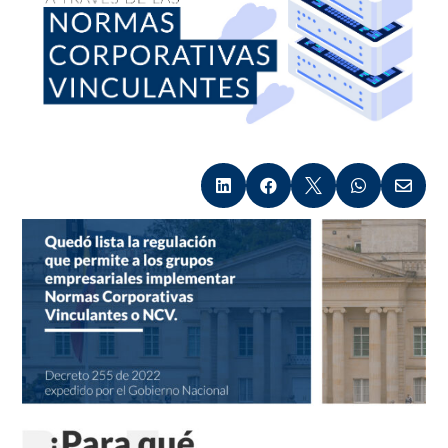




