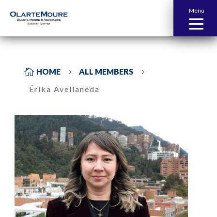
Menu

HOME
ALL MEMBERS
5
5
Érika Avellaneda