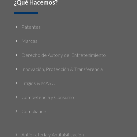
¿Qué Hacemos?
Patentes
5
Marcas
5
Derecho de Autor y del Entretenimiento
5
Innovación, Protección & Transferencia
5
Litigios & MASC
5
Competencia y Consumo
5
Compliance
5
Antipiratería y Antifalsificación
5