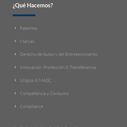
¿Qué Hacemos?
Patentes
5
Marcas
5
Derecho de Autor y del Entretenimiento
5
Innovación, Protección & Transferencia
5
Litigios & MASC
5
Competencia y Consumo
5
Compliance
5