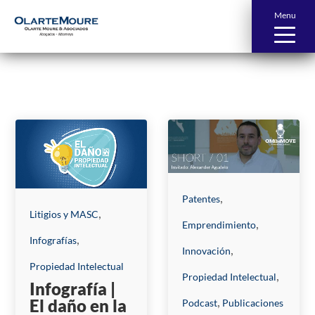
Menu
News and Publications
,
Patentes
,
Litigios y MASC
,
Emprendimiento
,
Infografías
,
Innovación
Propiedad Intelectual
,
Propiedad Intelectual
Infografía |
,
El daño en la
Podcast
Publicaciones