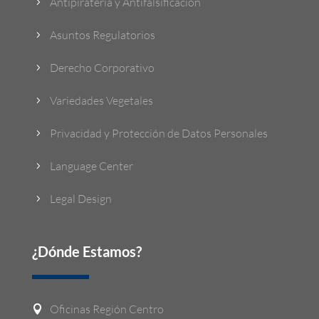
Antipiratería y Antifalsificación
5
Asuntos Regulatorios
5
Derecho Corporativo
5
Variedades Vegetales
5
Privacidad y Protección de Datos Personales
5
Language Center
5
Legal Design
5
¿Dónde Estamos?
Oficinas Región Centro
