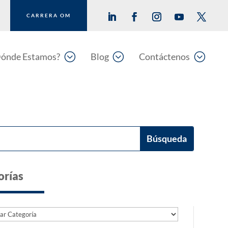
CARRERA OM
;
;
;
ónde Estamos?
Blog
Contáctenos
orías
as