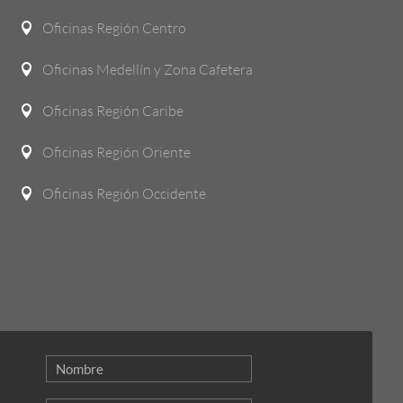
Oficinas Región Centro

Oficinas Medellín y Zona Cafetera

Oficinas Región Caribe

Oficinas Región Oriente

Oficinas Región Occidente
