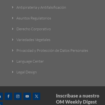
Antipiratería y Antifalsificación
5
Asuntos Regulatorios
5
Derecho Corporativo
5
Variedades Vegetales
5
Privacidad y Protección de Datos Personales
5
Language Center
5
Legal Design
5
Inscríbase a nuestro
OM Weekly Digest