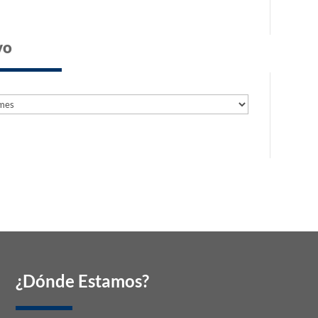
vo
s
s
¿Dónde Estamos?