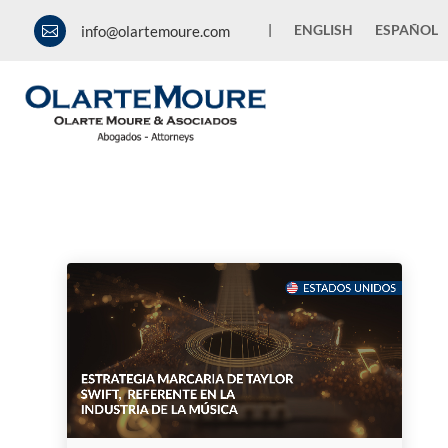
|
ENGLISH
ESPAÑOL
info@olartemoure.com

News and Publications