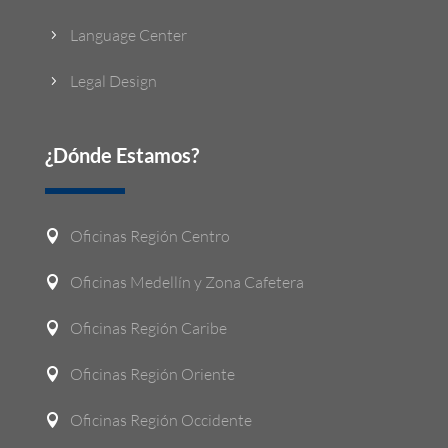
Language Center
5
Legal Design
5
¿Dónde Estamos?
Oficinas Región Centro

Oficinas Medellín y Zona Cafetera

Oficinas Región Caribe

Oficinas Región Oriente

Oficinas Región Occidente
