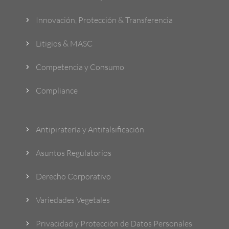
Innovación, Protección & Transferencia
5
Litigios & MASC
5
Competencia y Consumo
5
Compliance
5
Antipiratería y Antifalsificación
5
Asuntos Regulatorios
5
Derecho Corporativo
5
Variedades Vegetales
5
Privacidad y Protección de Datos Personales
5