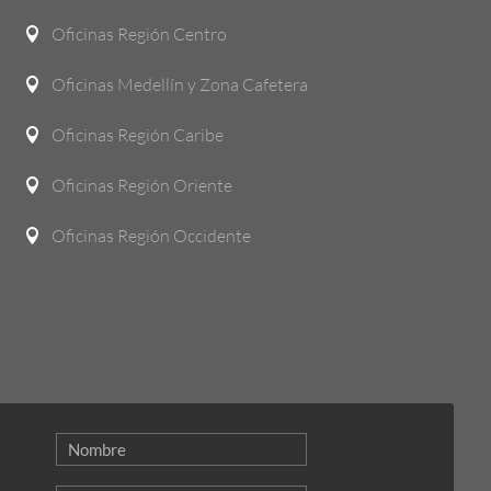
Oficinas Región Centro

Oficinas Medellín y Zona Cafetera

Oficinas Región Caribe

Oficinas Región Oriente

Oficinas Región Occidente
