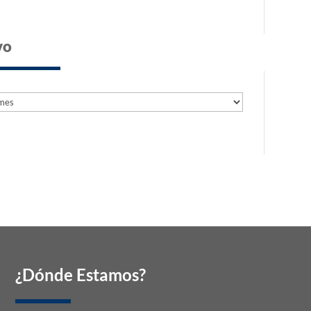
vo
s
s
¿Dónde Estamos?