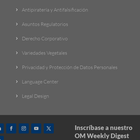
Antipiratería y Antifalsificación
5
Asuntos Regulatorios
5
Derecho Corporativo
5
Variedades Vegetales
5
Privacidad y Protección de Datos Personales
5
Language Center
5
Legal Design
5
Inscríbase a nuestro
OM Weekly Digest