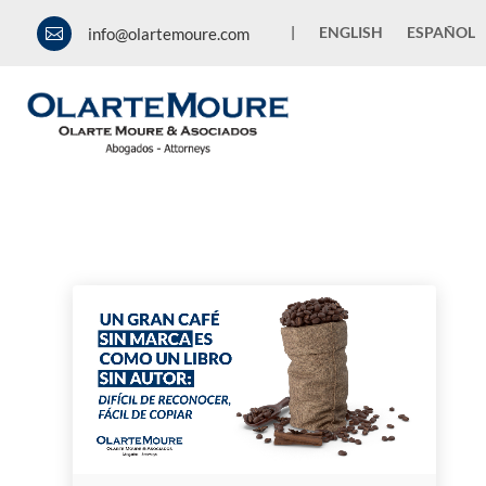
|
ENGLISH
ESPAÑOL
info@olartemoure.com

News and Publications