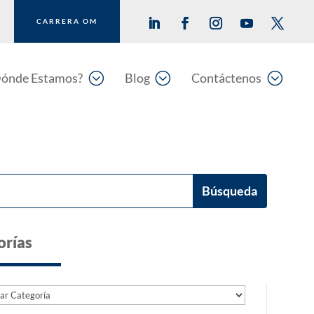
CARRERA OM
;
;
;
ónde Estamos?
Blog
Contáctenos
orías
as