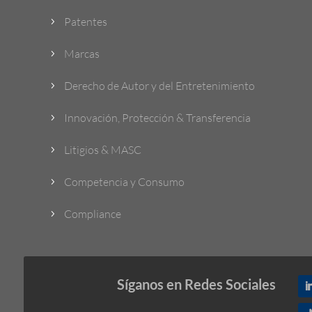
Patentes
5
Marcas
5
Derecho de Autor y del Entretenimiento
5
Innovación, Protección & Transferencia
5
Litigios & MASC
5
Competencia y Consumo
5
Compliance
5
Síganos en Redes Sociales