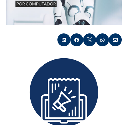




