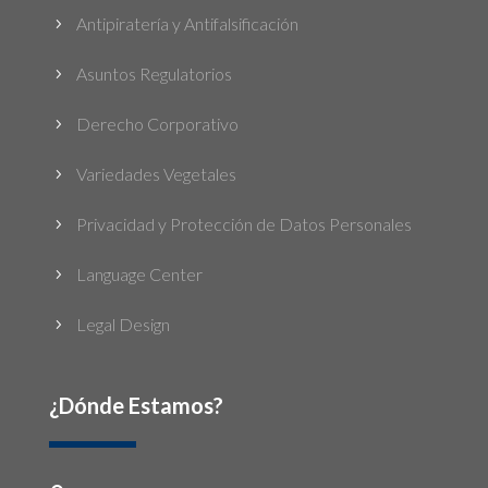
Antipiratería y Antifalsificación
5
Asuntos Regulatorios
5
Derecho Corporativo
5
Variedades Vegetales
5
Privacidad y Protección de Datos Personales
5
Language Center
5
Legal Design
5
¿Dónde Estamos?