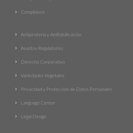
Compliance
5
Antipiratería y Antifalsificación
5
Asuntos Regulatorios
5
Derecho Corporativo
5
Variedades Vegetales
5
Privacidad y Protección de Datos Personales
5
Language Center
5
Legal Design
5