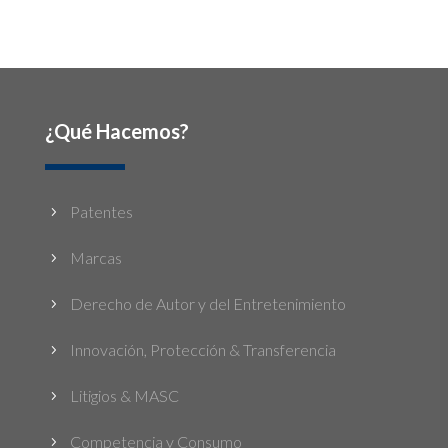
¿Qué Hacemos?
Patentes
5
Marcas
5
Derecho de Autor y del Entretenimiento
5
Innovación, Protección & Transferencia
5
Litigios & MASC
5
Competencia y Consumo
5