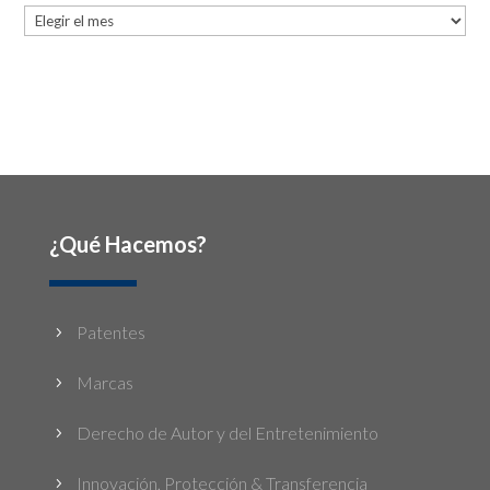
Archives
¿Qué Hacemos?
Patentes
5
Marcas
5
Derecho de Autor y del Entretenimiento
5
Innovación, Protección & Transferencia
5