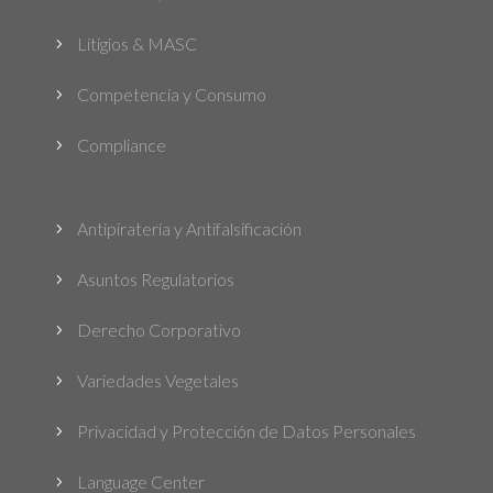
Litigios & MASC
5
Competencia y Consumo
5
Compliance
5
Antipiratería y Antifalsificación
5
Asuntos Regulatorios
5
Derecho Corporativo
5
Variedades Vegetales
5
Privacidad y Protección de Datos Personales
5
Language Center
5