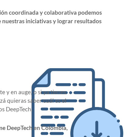
ción coordinada y colaborativa podemos
nuestras iniciativas y lograr resultados
te y en auge, o si ya tienes
á quieras saber cuál es el
os DeepTech.
rme DeepTech en Colombia,