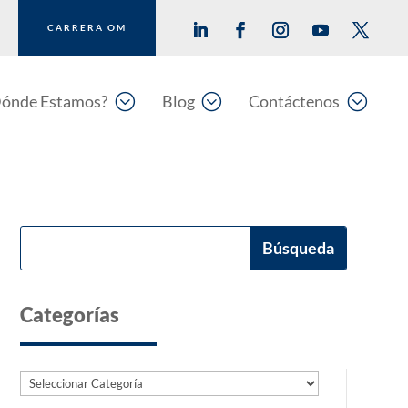
CARRERA OM
;
;
;
ónde Estamos?
Blog
Contáctenos
Categorías
Categorías