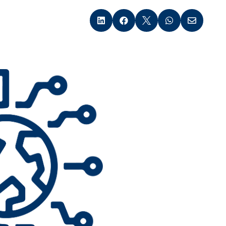




