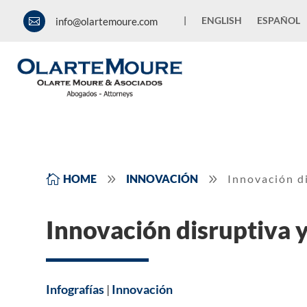
|
ENGLISH
ESPAÑOL
info@olartemoure.com

9
9

HOME
INNOVACIÓN
Innovación d
Innovación disruptiva 
Infografías
|
Innovación