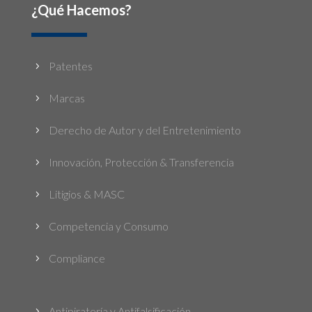
¿Qué Hacemos?
Patentes
5
Marcas
5
Derecho de Autor y del Entretenimiento
5
Innovación, Protección & Transferencia
5
Litigios & MASC
5
Competencia y Consumo
5
Compliance
5
Antipiratería y Antifalsificación
5