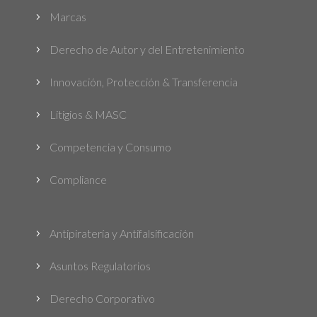
Marcas
5
Derecho de Autor y del Entretenimiento
5
Innovación, Protección & Transferencia
5
Litigios & MASC
5
Competencia y Consumo
5
Compliance
5
Antipiratería y Antifalsificación
5
Asuntos Regulatorios
5
Derecho Corporativo
5