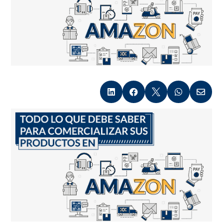




