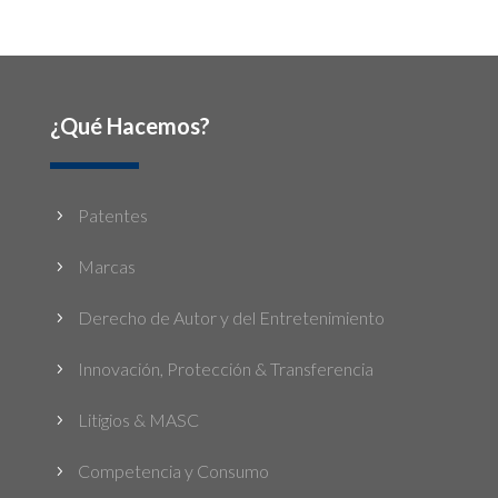
¿Qué Hacemos?
Patentes
5
Marcas
5
Derecho de Autor y del Entretenimiento
5
Innovación, Protección & Transferencia
5
Litigios & MASC
5
Competencia y Consumo
5