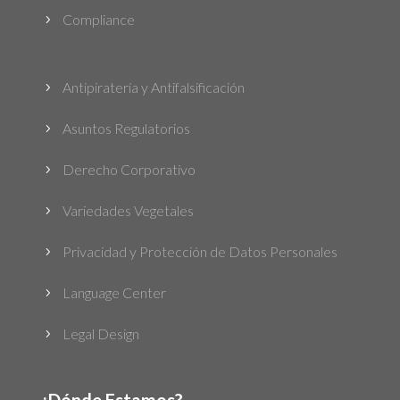
Compliance
5
Antipiratería y Antifalsificación
5
Asuntos Regulatorios
5
Derecho Corporativo
5
Variedades Vegetales
5
Privacidad y Protección de Datos Personales
5
Language Center
5
Legal Design
5