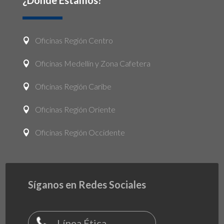
¿Dónde Estamos?
Oficinas Región Centro

Oficinas Medellín y Zona Cafetera

Oficinas Región Caribe

Oficinas Región Oriente

Oficinas Región Occidente

Síganos en Redes Sociales
Línea Ética