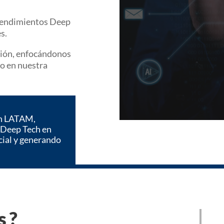
rendimientos Deep
s.
sión, enfocándonos
io en nuestra
en LATAM,
 Deep Tech en
cial y generando
s?