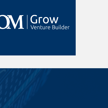
Seleccionamos los mejores
proyectos científicos en clima y
salud, y hacemos conexión con
emprendedores para crear startups
Deep Tech a través de inversión,
asesoramiento y conexiones.
Conocer Más