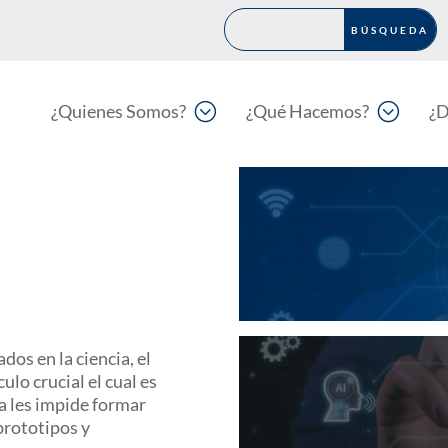
;
;
¿Quienes Somos?
¿Qué Hacemos?
¿D
os en la ciencia, el
lo crucial el cual es
cia les impide formar
prototipos y