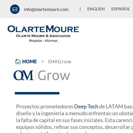
|
ENGLISH
ESPAÑOL
info@olartemoure.com


HOME
OMGrow
5
Proyectos prometedores
Deep Tech
de LATAM basad
diseño y la ingeniería a menudo enfrentan un obstácu
la falta de capital en sus fases iniciales. Esta caren
equipos sólidos, refinar sus conceptos, desarrollar 