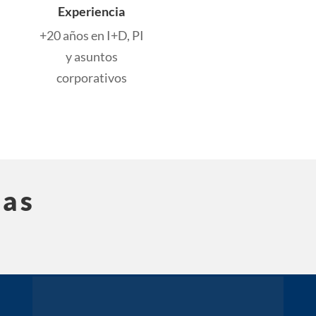
Experiencia
+20 años en I+D, PI
y asuntos
corporativos
mas