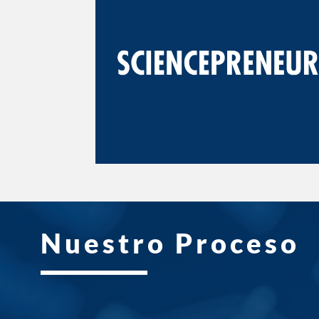
SCIENCEPRENEURS es nuestro
programa que genera capacidades
Deep Tech con el fin de desarrollar
nuevas propuestas de valor
basadas en ciencias básicas y
aplicadas en LATAM.
Conocer más
Nuestro Proceso