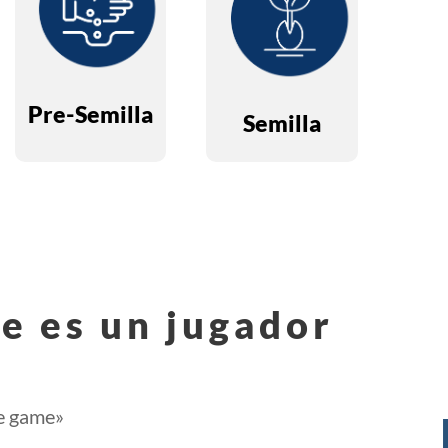
Identificación
lanzamiento,
de la idea,
producto
desarrollo y
mínimamente
prueba del
Pre-Semilla
viable (MVP).
Semilla
prototipo.
e es un jugador
he game»