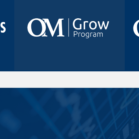
Asesoría legal, de estrategía y
acceso a contactos para estructurar
rondas de inversión con un plan
financiero especial.
Conocer Más