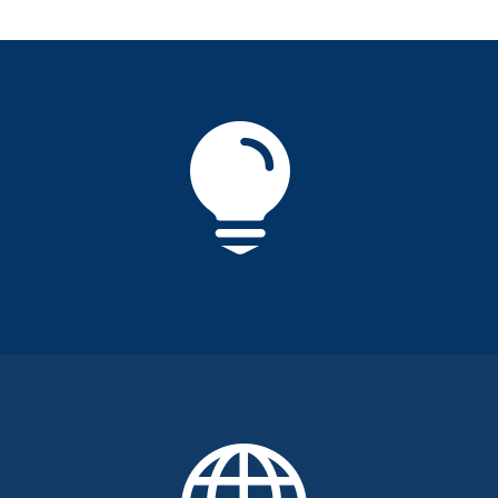
OlarteMoure, es una firma experta en
propiedad intelectual, moderna y dinámica,

integrada por talentosos profesionales
reconocidos en sus áreas de ejercicio,
convirtiéndolos en uno de los equipos
especializados más grandes de la región. Cuenta
con oficinas locales en Bogotá, Medellín,
Barranquilla, Bucaramanga y Cali. Ha logrado
consolidar su excelente práctica, a nivel nacional
e internacional.
Nuestro programa regional internacional busca
facilitar la gestión de la protección de patentes,
unificando la aproximación técnica y el