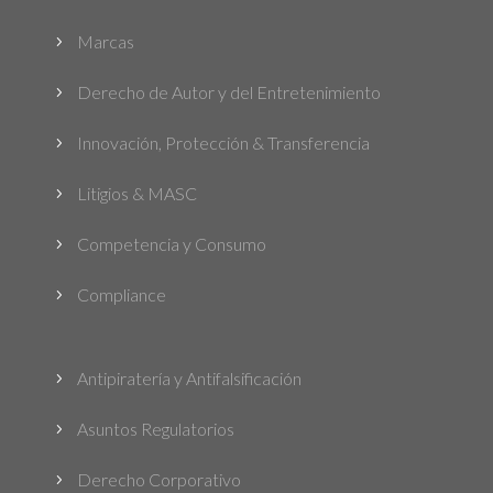
Marcas
5
Derecho de Autor y del Entretenimiento
5
Innovación, Protección & Transferencia
5
Litigios & MASC
5
Competencia y Consumo
5
Compliance
5
Antipiratería y Antifalsificación
5
Asuntos Regulatorios
5
Derecho Corporativo
5