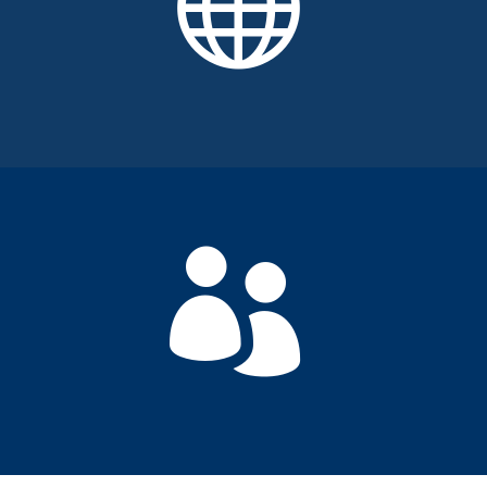

desarrollo de estrategias para toda la región. La
armonización del proceso a nivel regional
garantiza un control eficiente de los recursos
para el cliente, bajo un sistema centralizado de
procesamiento y facturación.
Nuestra particular formación y experiencia,

tanto jurídica como técnica, unida al
entendimiento detallado de las actividades de
nuestros clientes y su entorno, nos permiten
reclamar los primeros lugares como
proveedores de servicios de PI en Colombia.
Para mantenernos en esta posición, procuramos
acercarnos a los complejos y continuos cambios
en el negocio de nuestros clientes.