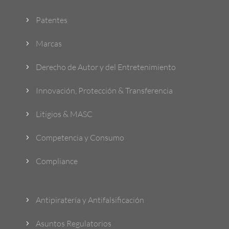
Patentes
5
Marcas
5
Derecho de Autor y del Entretenimiento
5
Innovación, Protección & Transferencia
5
Litigios & MASC
5
Competencia y Consumo
5
Compliance
5
Antipiratería y Antifalsificación
5
Asuntos Regulatorios
5