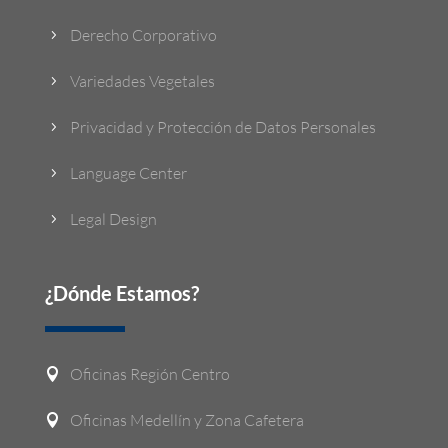
Derecho Corporativo
5
Variedades Vegetales
5
Privacidad y Protección de Datos Personales
5
Language Center
5
Legal Design
5
¿Dónde Estamos?
Oficinas Región Centro

Oficinas Medellín y Zona Cafetera
